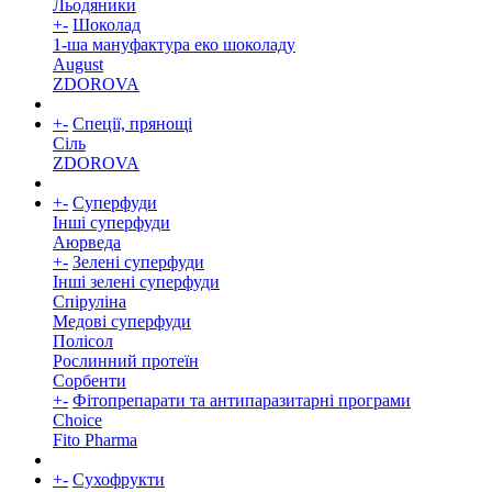
Льодяники
+
-
Шоколад
1-ша мануфактура еко шоколаду
August
ZDOROVA
+
-
Спеції, прянощі
Cіль
ZDOROVA
+
-
Суперфуди
Інші суперфуди
Аюрведа
+
-
Зелені суперфуди
Інші зелені суперфуди
Спіруліна
Медові суперфуди
Полісол
Рослинний протеїн
Сорбенти
+
-
Фітопрепарати та антипаразитарні програми
Choice
Fito Pharma
+
-
Сухофрукти