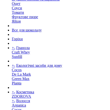
Оцет
Соуси
Томати
Фруктове пюре
Яйця
Все для шоколаду
Горіхи
+
-
Гранола
Craft Whey
Sunfill
+
-
Екологічні засоби для дому
Cocos
De La Mark
Green Max
Planta
+
-
Косметика
ZDOROVA
+
-
Волосся
Arganica
Cocos