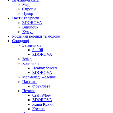
Мед
Сиропи
Цукор
Пасти та урбечі
ZDOROVA
Burunduk
Хумус
Рослинні вершки та молоко
Солодощі
Батончики
Sunfill
ZDOROVA
Зефір
Козинаки
Healthy Sweets
ZDOROVA
Мармелад, желейки
Пастила
ФрукФета
Печиво
Craft Whey
ZDOROVA
Жива Кухня
Кохана