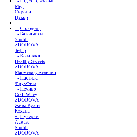
+
-
Підсолоджувачі
Мед
Сиропи
Цукор
+
-
Солодощі
+
-
Батончики
Sunfill
ZDOROVA
Зефір
+
-
Козинаки
Healthy Sweets
ZDOROVA
Мармелад, желейки
+
-
Пастила
ФрукФета
+
-
Печиво
Craft Whey
ZDOROVA
Жива Кухня
Кохана
+
-
Цукерки
August
Sunfill
ZDOROVA