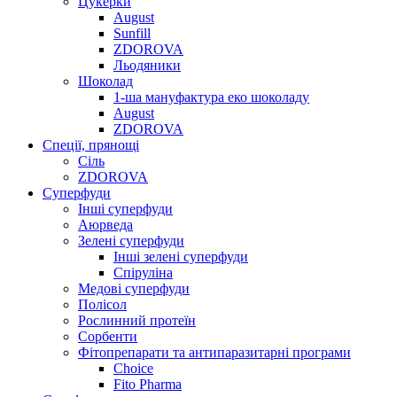
Цукерки
August
Sunfill
ZDOROVA
Льодяники
Шоколад
1-ша мануфактура еко шоколаду
August
ZDOROVA
Спеції, прянощі
Cіль
ZDOROVA
Суперфуди
Інші суперфуди
Аюрведа
Зелені суперфуди
Інші зелені суперфуди
Спіруліна
Медові суперфуди
Полісол
Рослинний протеїн
Сорбенти
Фітопрепарати та антипаразитарні програми
Choice
Fito Pharma