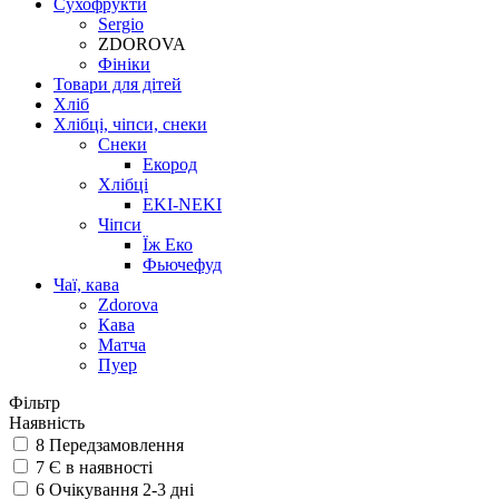
Сухофрукти
Sergio
ZDOROVA
Фініки
Товари для дітей
Хліб
Хлібці, чіпси, снеки
Снеки
Екород
Хлібці
EKI-NEKI
Чіпси
Їж Еко
Фьючефуд
Чаї, кава
Zdorova
Кава
Матча
Пуер
Фільтр
Наявність
8
Передзамовлення
7
Є в наявності
6
Очікування 2-3 дні