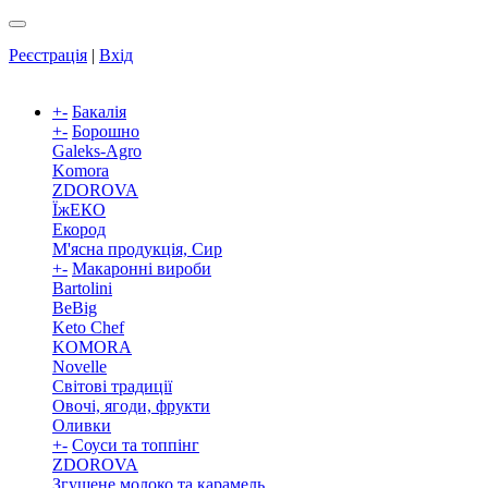
Реєстрація
|
Вхід
+
-
Бакалія
+
-
Борошно
Galeks-Agro
Komora
ZDOROVA
ЇжЕКО
Екород
М'ясна продукція, Сир
+
-
Макаронні вироби
Bartolini
BeBig
Keto Chef
KOMORA
Novelle
Світові традиції
Овочі, ягоди, фрукти
Оливки
+
-
Соуси та топпінг
ZDOROVA
Згущене молоко та карамель