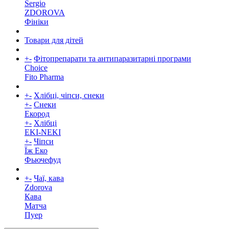
Sergio
ZDOROVA
Фініки
Товари для дітей
+
-
Фітопрепарати та антипаразитарні програми
Choice
Fito Pharma
+
-
Хлібці, чіпси, снеки
+
-
Снеки
Екород
+
-
Хлібці
EKI-NEKI
+
-
Чіпси
Їж Еко
Фьючефуд
+
-
Чаї, кава
Zdorova
Кава
Матча
Пуер