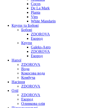
Cocos
De La Mark
Planta
Vins
White Mandarin
Крупи та Бобові
Бобові
ZDOROVA
Екород
Крупи
Galeks-Agro
ZDOROVA
Екород
Напої
ZDOROVA
Вода
Кокосова вода
Комбуча
Насіння
ZDOROVA
Олії
ZDOROVA
Екород
Оливкова олія
Підсолоджувачі