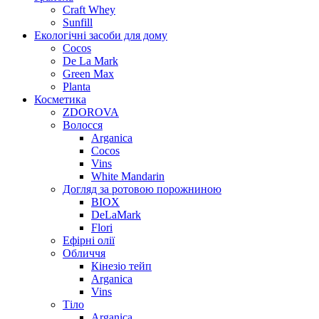
Craft Whey
Sunfill
Екологічні засоби для дому
Cocos
De La Mark
Green Max
Planta
Косметика
ZDOROVA
Волосся
Arganica
Cocos
Vins
White Mandarin
Догляд за ротовою порожниною
BIOX
DeLaMark
Flori
Ефірні олії
Обличчя
Кінезіо тейп
Arganica
Vins
Тіло
Arganica