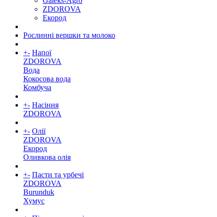
Galeks-Agro
ZDOROVA
Екород
Рослинні вершки та молоко
+
-
Напої
ZDOROVA
Вода
Кокосова вода
Комбуча
+
-
Насіння
ZDOROVA
+
-
Олії
ZDOROVA
Екород
Оливкова олія
+
-
Пасти та урбечі
ZDOROVA
Burunduk
Хумус