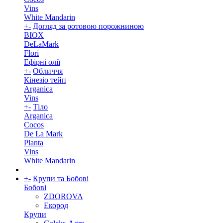
Vins
White Mandarin
+
-
Догляд за ротовою порожниною
BIOX
DeLaMark
Flori
Ефірні олії
+
-
Обличчя
Кінезіо тейп
Arganica
Vins
+
-
Тіло
Arganica
Cocos
De La Mark
Planta
Vins
White Mandarin
+
-
Крупи та Бобові
Бобові
ZDOROVA
Екород
Крупи