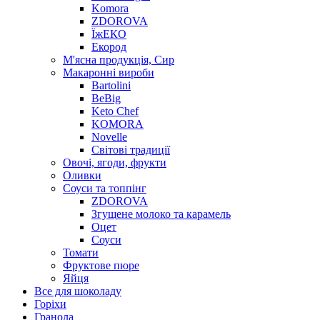
Komora
ZDOROVA
ЇжЕКО
Екород
М'ясна продукція, Сир
Макаронні вироби
Bartolini
BeBig
Keto Chef
KOMORA
Novelle
Світові традиції
Овочі, ягоди, фрукти
Оливки
Соуси та топпінг
ZDOROVA
Згущене молоко та карамель
Оцет
Соуси
Томати
Фруктове пюре
Яйця
Все для шоколаду
Горіхи
Гранола