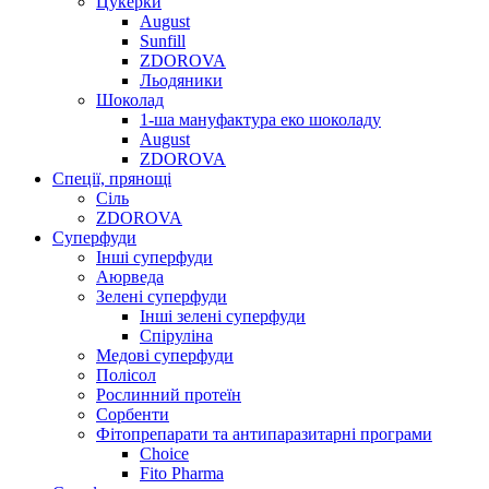
Цукерки
August
Sunfill
ZDOROVA
Льодяники
Шоколад
1-ша мануфактура еко шоколаду
August
ZDOROVA
Спеції, прянощі
Cіль
ZDOROVA
Суперфуди
Інші суперфуди
Аюрведа
Зелені суперфуди
Інші зелені суперфуди
Спіруліна
Медові суперфуди
Полісол
Рослинний протеїн
Сорбенти
Фітопрепарати та антипаразитарні програми
Choice
Fito Pharma