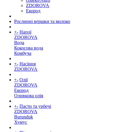
Galeks-Agro
ZDOROVA
Екород
Рослинні вершки та молоко
+
-
Напої
ZDOROVA
Вода
Кокосова вода
Комбуча
+
-
Насіння
ZDOROVA
+
-
Олії
ZDOROVA
Екород
Оливкова олія
+
-
Пасти та урбечі
ZDOROVA
Burunduk
Хумус