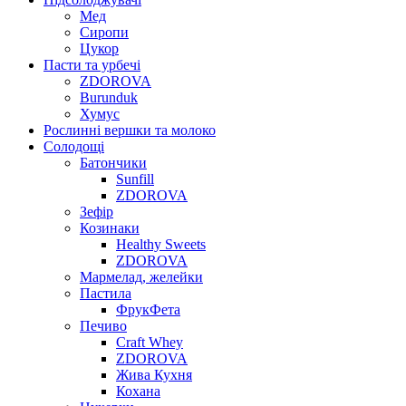
Мед
Сиропи
Цукор
Пасти та урбечі
ZDOROVA
Burunduk
Хумус
Рослинні вершки та молоко
Солодощі
Батончики
Sunfill
ZDOROVA
Зефір
Козинаки
Healthy Sweets
ZDOROVA
Мармелад, желейки
Пастила
ФрукФета
Печиво
Craft Whey
ZDOROVA
Жива Кухня
Кохана