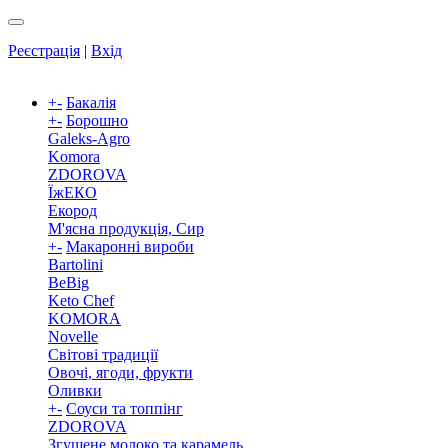
Реєстрація
|
Вхід
+
-
Бакалія
+
-
Борошно
Galeks-Agro
Komora
ZDOROVA
ЇжЕКО
Екород
М'ясна продукція, Сир
+
-
Макаронні вироби
Bartolini
BeBig
Keto Chef
KOMORA
Novelle
Світові традиції
Овочі, ягоди, фрукти
Оливки
+
-
Соуси та топпінг
ZDOROVA
Згущене молоко та карамель