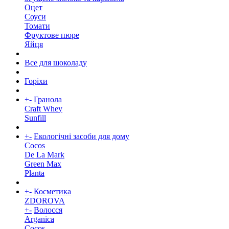
Оцет
Соуси
Томати
Фруктове пюре
Яйця
Все для шоколаду
Горіхи
+
-
Гранола
Craft Whey
Sunfill
+
-
Екологічні засоби для дому
Cocos
De La Mark
Green Max
Planta
+
-
Косметика
ZDOROVA
+
-
Волосся
Arganica
Cocos