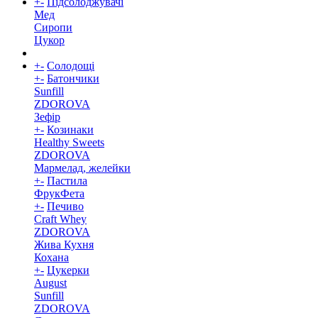
+
-
Підсолоджувачі
Мед
Сиропи
Цукор
+
-
Солодощі
+
-
Батончики
Sunfill
ZDOROVA
Зефір
+
-
Козинаки
Healthy Sweets
ZDOROVA
Мармелад, желейки
+
-
Пастила
ФрукФета
+
-
Печиво
Craft Whey
ZDOROVA
Жива Кухня
Кохана
+
-
Цукерки
August
Sunfill
ZDOROVA