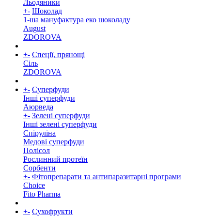
Льодяники
+
-
Шоколад
1-ша мануфактура еко шоколаду
August
ZDOROVA
+
-
Спеції, прянощі
Cіль
ZDOROVA
+
-
Суперфуди
Інші суперфуди
Аюрведа
+
-
Зелені суперфуди
Інші зелені суперфуди
Спіруліна
Медові суперфуди
Полісол
Рослинний протеїн
Сорбенти
+
-
Фітопрепарати та антипаразитарні програми
Choice
Fito Pharma
+
-
Сухофрукти