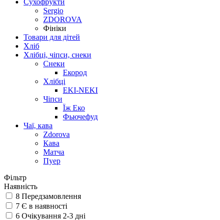
Сухофрукти
Sergio
ZDOROVA
Фініки
Товари для дітей
Хліб
Хлібці, чіпси, снеки
Снеки
Екород
Хлібці
EKI-NEKI
Чіпси
Їж Еко
Фьючефуд
Чаї, кава
Zdorova
Кава
Матча
Пуер
Фільтр
Наявність
8
Передзамовлення
7
Є в наявності
6
Очікування 2-3 дні