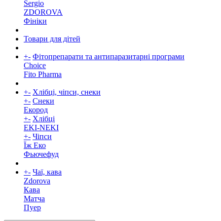
Sergio
ZDOROVA
Фініки
Товари для дітей
+
-
Фітопрепарати та антипаразитарні програми
Choice
Fito Pharma
+
-
Хлібці, чіпси, снеки
+
-
Снеки
Екород
+
-
Хлібці
EKI-NEKI
+
-
Чіпси
Їж Еко
Фьючефуд
+
-
Чаї, кава
Zdorova
Кава
Матча
Пуер