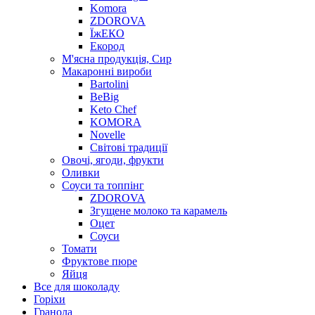
Komora
ZDOROVA
ЇжЕКО
Екород
М'ясна продукція, Сир
Макаронні вироби
Bartolini
BeBig
Keto Chef
KOMORA
Novelle
Світові традиції
Овочі, ягоди, фрукти
Оливки
Соуси та топпінг
ZDOROVA
Згущене молоко та карамель
Оцет
Соуси
Томати
Фруктове пюре
Яйця
Все для шоколаду
Горіхи
Гранола