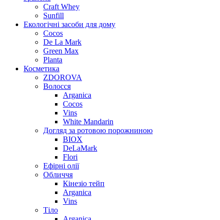
Craft Whey
Sunfill
Екологічні засоби для дому
Cocos
De La Mark
Green Max
Planta
Косметика
ZDOROVA
Волосся
Arganica
Cocos
Vins
White Mandarin
Догляд за ротовою порожниною
BIOX
DeLaMark
Flori
Ефірні олії
Обличчя
Кінезіо тейп
Arganica
Vins
Тіло
Arganica