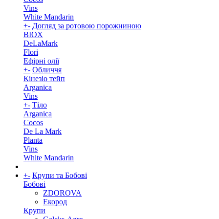
Vins
White Mandarin
+
-
Догляд за ротовою порожниною
BIOX
DeLaMark
Flori
Ефірні олії
+
-
Обличчя
Кінезіо тейп
Arganica
Vins
+
-
Тіло
Arganica
Cocos
De La Mark
Planta
Vins
White Mandarin
+
-
Крупи та Бобові
Бобові
ZDOROVA
Екород
Крупи