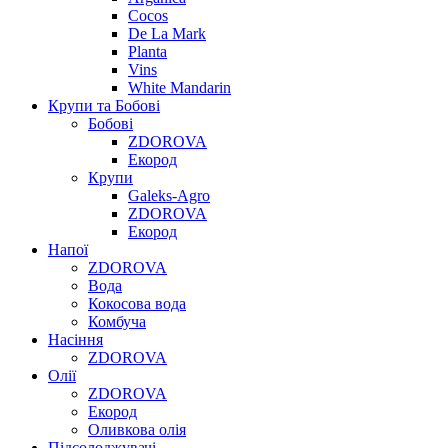
Cocos
De La Mark
Planta
Vins
White Mandarin
Крупи та Бобові
Бобові
ZDOROVA
Екород
Крупи
Galeks-Agro
ZDOROVA
Екород
Напої
ZDOROVA
Вода
Кокосова вода
Комбуча
Насіння
ZDOROVA
Олії
ZDOROVA
Екород
Оливкова олія
Підсолоджувачі