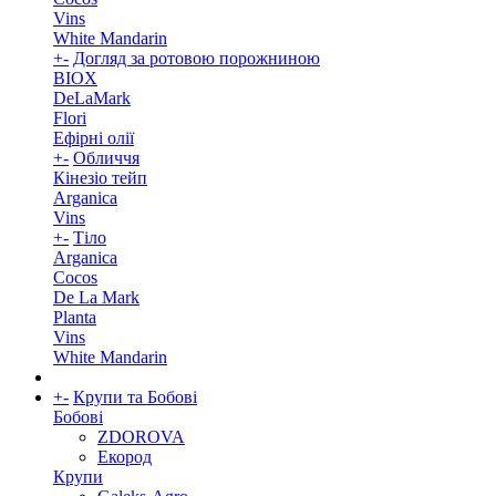
Vins
White Mandarin
+
-
Догляд за ротовою порожниною
BIOX
DeLaMark
Flori
Ефірні олії
+
-
Обличчя
Кінезіо тейп
Arganica
Vins
+
-
Тіло
Arganica
Cocos
De La Mark
Planta
Vins
White Mandarin
+
-
Крупи та Бобові
Бобові
ZDOROVA
Екород
Крупи