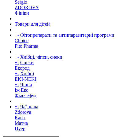
Sergio
ZDOROVA
Фініки
Товари для дітей
+
-
Фітопрепарати та антипаразитарні програми
Choice
Fito Pharma
+
-
Хлібці, чіпси, снеки
+
-
Снеки
Екород
+
-
Хлібці
EKI-NEKI
+
-
Чіпси
Їж Еко
Фьючефуд
+
-
Чаї, кава
Zdorova
Кава
Матча
Пуер