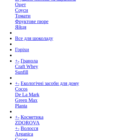
Оцет
Соуси
Томати
Фруктове пюре
Яйця
Все для шоколаду
Горіхи
+
-
Гранола
Craft Whey
Sunfill
+
-
Екологічні засоби для дому
Cocos
De La Mark
Green Max
Planta
+
-
Косметика
ZDOROVA
+
-
Волосся
Arganica
Cocos