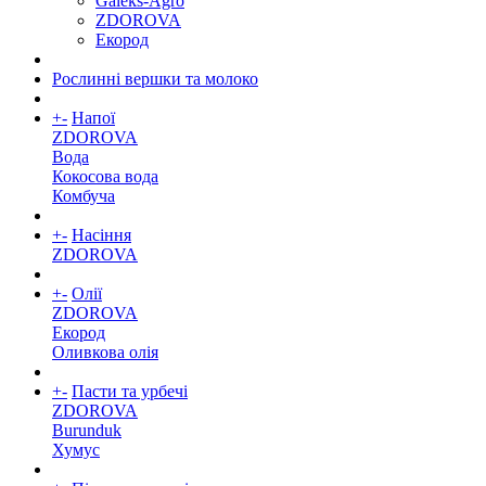
Galeks-Agro
ZDOROVA
Екород
Рослинні вершки та молоко
+
-
Напої
ZDOROVA
Вода
Кокосова вода
Комбуча
+
-
Насіння
ZDOROVA
+
-
Олії
ZDOROVA
Екород
Оливкова олія
+
-
Пасти та урбечі
ZDOROVA
Burunduk
Хумус