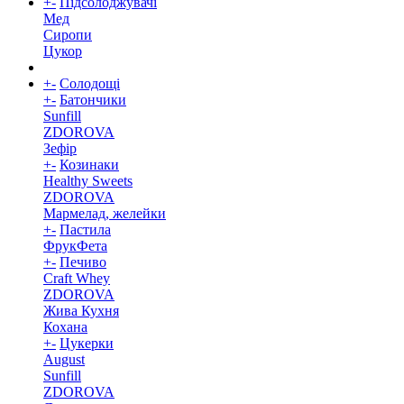
+
-
Підсолоджувачі
Мед
Сиропи
Цукор
+
-
Солодощі
+
-
Батончики
Sunfill
ZDOROVA
Зефір
+
-
Козинаки
Healthy Sweets
ZDOROVA
Мармелад, желейки
+
-
Пастила
ФрукФета
+
-
Печиво
Craft Whey
ZDOROVA
Жива Кухня
Кохана
+
-
Цукерки
August
Sunfill
ZDOROVA