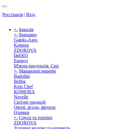
Реєстрація
|
Вхід
+
-
Бакалія
+
-
Борошно
Galeks-Agro
Komora
ZDOROVA
ЇжЕКО
Екород
М'ясна продукція, Сир
+
-
Макаронні вироби
Bartolini
BeBig
Keto Chef
KOMORA
Novelle
Світові традиції
Овочі, ягоди, фрукти
Оливки
+
-
Соуси та топпінг
ZDOROVA
Згущене молоко та карамель