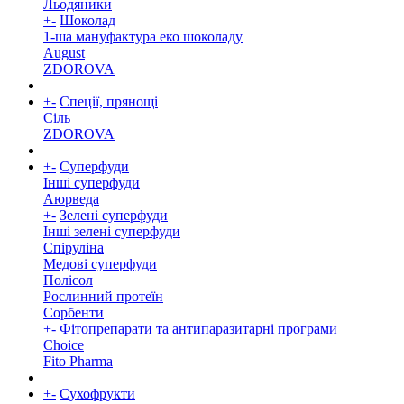
Льодяники
+
-
Шоколад
1-ша мануфактура еко шоколаду
August
ZDOROVA
+
-
Спеції, прянощі
Cіль
ZDOROVA
+
-
Суперфуди
Інші суперфуди
Аюрведа
+
-
Зелені суперфуди
Інші зелені суперфуди
Спіруліна
Медові суперфуди
Полісол
Рослинний протеїн
Сорбенти
+
-
Фітопрепарати та антипаразитарні програми
Choice
Fito Pharma
+
-
Сухофрукти