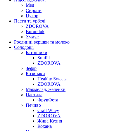
Мед
Сиропи
Цукор
Пасти та урбечі
ZDOROVA
Burunduk
Хумус
Рослинні вершки та молоко
Солодощі
Батончики
Sunfill
ZDOROVA
Зефір
Козинаки
Healthy Sweets
ZDOROVA
Мармелад, желейки
Пастила
ФрукФета
Печиво
Craft Whey
ZDOROVA
Жива Кухня
Кохана