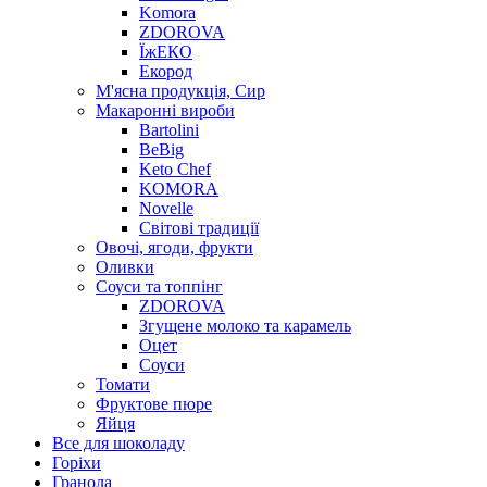
Komora
ZDOROVA
ЇжЕКО
Екород
М'ясна продукція, Сир
Макаронні вироби
Bartolini
BeBig
Keto Chef
KOMORA
Novelle
Світові традиції
Овочі, ягоди, фрукти
Оливки
Соуси та топпінг
ZDOROVA
Згущене молоко та карамель
Оцет
Соуси
Томати
Фруктове пюре
Яйця
Все для шоколаду
Горіхи
Гранола