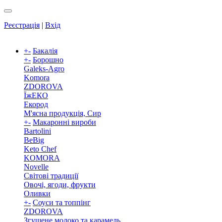
Реєстрація
|
Вхід
+
-
Бакалія
+
-
Борошно
Galeks-Agro
Komora
ZDOROVA
ЇжЕКО
Екород
М'ясна продукція, Сир
+
-
Макаронні вироби
Bartolini
BeBig
Keto Chef
KOMORA
Novelle
Світові традиції
Овочі, ягоди, фрукти
Оливки
+
-
Соуси та топпінг
ZDOROVA
Згущене молоко та карамель