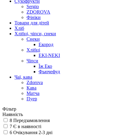
Сухофрукти
Sergio
ZDOROVA
Фініки
Товари для дітей
Хліб
Хлібці, чіпси, снеки
Снеки
Екород
Хлібці
EKI-NEKI
Чіпси
Їж Еко
Фьючефуд
Чаї, кава
Zdorova
Кава
Матча
Пуер
Фільтр
Наявність
8
Передзамовлення
7
Є в наявності
6
Очікування 2-3 дні