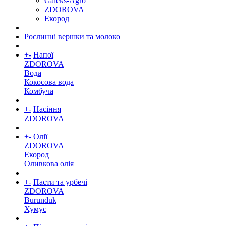
Galeks-Agro
ZDOROVA
Екород
Рослинні вершки та молоко
+
-
Напої
ZDOROVA
Вода
Кокосова вода
Комбуча
+
-
Насіння
ZDOROVA
+
-
Олії
ZDOROVA
Екород
Оливкова олія
+
-
Пасти та урбечі
ZDOROVA
Burunduk
Хумус