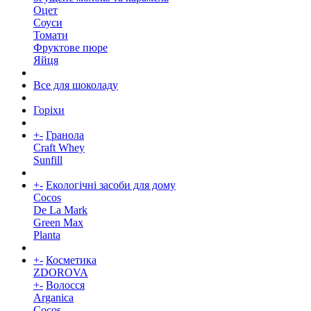
Оцет
Соуси
Томати
Фруктове пюре
Яйця
Все для шоколаду
Горіхи
+
-
Гранола
Craft Whey
Sunfill
+
-
Екологічні засоби для дому
Cocos
De La Mark
Green Max
Planta
+
-
Косметика
ZDOROVA
+
-
Волосся
Arganica
Cocos