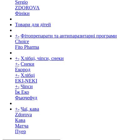
Sergio
ZDOROVA
Фініки
Товари для дітей
+
-
Фітопрепарати та антипаразитарні програми
Choice
Fito Pharma
+
-
Хлібці, чіпси, снеки
+
-
Снеки
Екород
+
-
Хлібці
EKI-NEKI
+
-
Чіпси
Їж Еко
Фьючефуд
+
-
Чаї, кава
Zdorova
Кава
Матча
Пуер