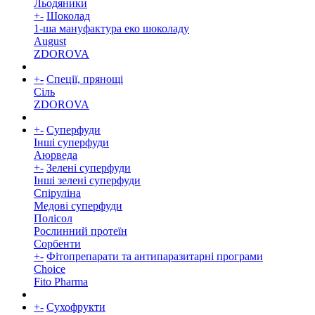
Льодяники
+
-
Шоколад
1-ша мануфактура еко шоколаду
August
ZDOROVA
+
-
Спеції, прянощі
Cіль
ZDOROVA
+
-
Суперфуди
Інші суперфуди
Аюрведа
+
-
Зелені суперфуди
Інші зелені суперфуди
Спіруліна
Медові суперфуди
Полісол
Рослинний протеїн
Сорбенти
+
-
Фітопрепарати та антипаразитарні програми
Choice
Fito Pharma
+
-
Сухофрукти