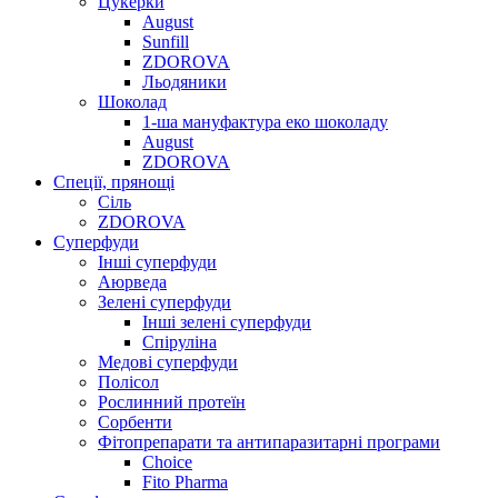
Цукерки
August
Sunfill
ZDOROVA
Льодяники
Шоколад
1-ша мануфактура еко шоколаду
August
ZDOROVA
Спеції, прянощі
Cіль
ZDOROVA
Суперфуди
Інші суперфуди
Аюрведа
Зелені суперфуди
Інші зелені суперфуди
Спіруліна
Медові суперфуди
Полісол
Рослинний протеїн
Сорбенти
Фітопрепарати та антипаразитарні програми
Choice
Fito Pharma