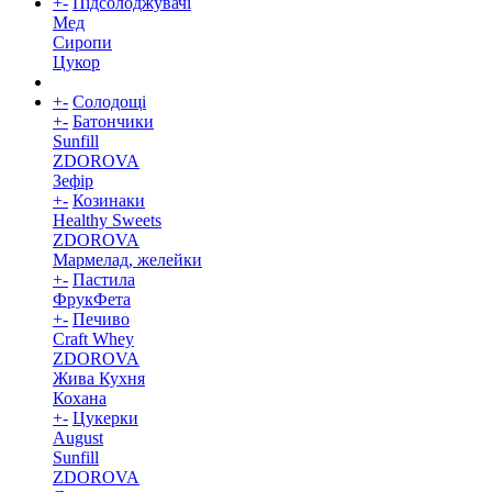
+
-
Підсолоджувачі
Мед
Сиропи
Цукор
+
-
Солодощі
+
-
Батончики
Sunfill
ZDOROVA
Зефір
+
-
Козинаки
Healthy Sweets
ZDOROVA
Мармелад, желейки
+
-
Пастила
ФрукФета
+
-
Печиво
Craft Whey
ZDOROVA
Жива Кухня
Кохана
+
-
Цукерки
August
Sunfill
ZDOROVA