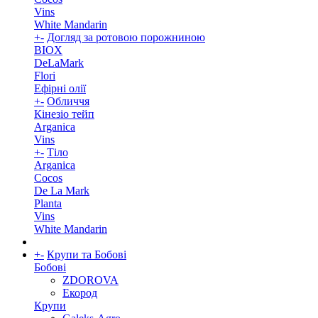
Vins
White Mandarin
+
-
Догляд за ротовою порожниною
BIOX
DeLaMark
Flori
Ефірні олії
+
-
Обличчя
Кінезіо тейп
Arganica
Vins
+
-
Тіло
Arganica
Cocos
De La Mark
Planta
Vins
White Mandarin
+
-
Крупи та Бобові
Бобові
ZDOROVA
Екород
Крупи