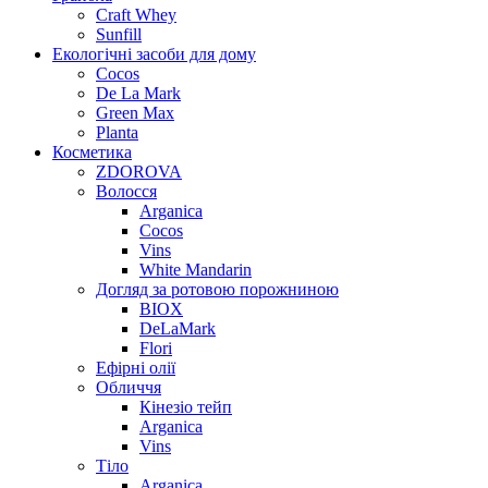
Craft Whey
Sunfill
Екологічні засоби для дому
Cocos
De La Mark
Green Max
Planta
Косметика
ZDOROVA
Волосся
Arganica
Cocos
Vins
White Mandarin
Догляд за ротовою порожниною
BIOX
DeLaMark
Flori
Ефірні олії
Обличчя
Кінезіо тейп
Arganica
Vins
Тіло
Arganica