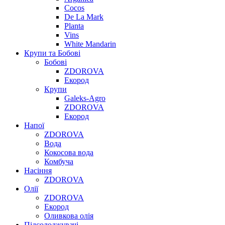
Cocos
De La Mark
Planta
Vins
White Mandarin
Крупи та Бобові
Бобові
ZDOROVA
Екород
Крупи
Galeks-Agro
ZDOROVA
Екород
Напої
ZDOROVA
Вода
Кокосова вода
Комбуча
Насіння
ZDOROVA
Олії
ZDOROVA
Екород
Оливкова олія
Підсолоджувачі