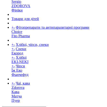
Sergio
ZDOROVA
Фініки
Товари для дітей
+
-
Фітопрепарати та антипаразитарні програми
Choice
Fito Pharma
+
-
Хлібці, чіпси, снеки
+
-
Снеки
Екород
+
-
Хлібці
EKI-NEKI
+
-
Чіпси
Їж Еко
Фьючефуд
+
-
Чаї, кава
Zdorova
Кава
Матча
Пуер