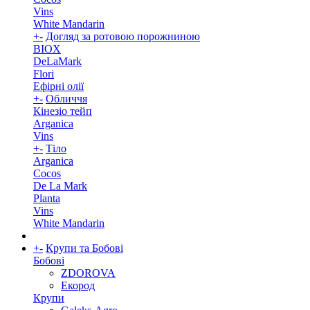
Vins
White Mandarin
+
-
Догляд за ротовою порожниною
BIOX
DeLaMark
Flori
Ефірні олії
+
-
Обличчя
Кінезіо тейп
Arganica
Vins
+
-
Тіло
Arganica
Cocos
De La Mark
Planta
Vins
White Mandarin
+
-
Крупи та Бобові
Бобові
ZDOROVA
Екород
Крупи