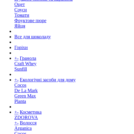
Оцет
Соуси
Томати
Фруктове пюре
Яйця
Все для шоколаду
Горіхи
+
-
Гранола
Craft Whey
Sunfill
+
-
Екологічні засоби для дому
Cocos
De La Mark
Green Max
Planta
+
-
Косметика
ZDOROVA
+
-
Волосся
Arganica
Cocos