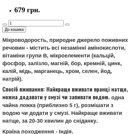
679 грн.
До кошика
Мікроводорость, природне джерело поживних
речовин - містить всі незамінні амінокислоти,
вітаміни групи В, мікроелементи (кальцій,
фосфор, залізло, магній, бор, кремній, цинк,
калій, мідь, марганець, хром, селен, йод,
натрій).
Спосіб вживання:
Найкраще вживати вранці натще,
можна додавати у смузі чи запивати водою.
одна
чайна ложка (приблизно 5 г), розмішати з
водою чи додати у смузі. Найкраще вживати
.
натще, за 20-30 хвилин до сніданку
Країна походження - Індія.