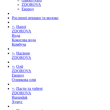
Galeks-Agro
ZDOROVA
Екород
Рослинні вершки та молоко
+
-
Напої
ZDOROVA
Вода
Кокосова вода
Комбуча
+
-
Насіння
ZDOROVA
+
-
Олії
ZDOROVA
Екород
Оливкова олія
+
-
Пасти та урбечі
ZDOROVA
Burunduk
Хумус