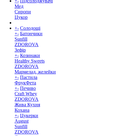
+
-
Підсолоджувачі
Мед
Сиропи
Цукор
+
-
Солодощі
+
-
Батончики
Sunfill
ZDOROVA
Зефір
+
-
Козинаки
Healthy Sweets
ZDOROVA
Мармелад, желейки
+
-
Пастила
ФрукФета
+
-
Печиво
Craft Whey
ZDOROVA
Жива Кухня
Кохана
+
-
Цукерки
August
Sunfill
ZDOROVA