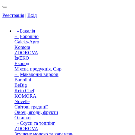
Реєстрація
|
Вхід
+
-
Бакалія
+
-
Борошно
Galeks-Agro
Komora
ZDOROVA
ЇжЕКО
Екород
М'ясна продукція, Сир
+
-
Макаронні вироби
Bartolini
BeBig
Keto Chef
KOMORA
Novelle
Світові традиції
Овочі, ягоди, фрукти
Оливки
+
-
Соуси та топпінг
ZDOROVA
Згущене молоко та карамель