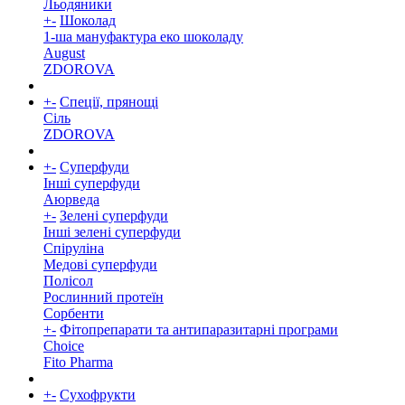
Льодяники
+
-
Шоколад
1-ша мануфактура еко шоколаду
August
ZDOROVA
+
-
Спеції, прянощі
Cіль
ZDOROVA
+
-
Суперфуди
Інші суперфуди
Аюрведа
+
-
Зелені суперфуди
Інші зелені суперфуди
Спіруліна
Медові суперфуди
Полісол
Рослинний протеїн
Сорбенти
+
-
Фітопрепарати та антипаразитарні програми
Choice
Fito Pharma
+
-
Сухофрукти