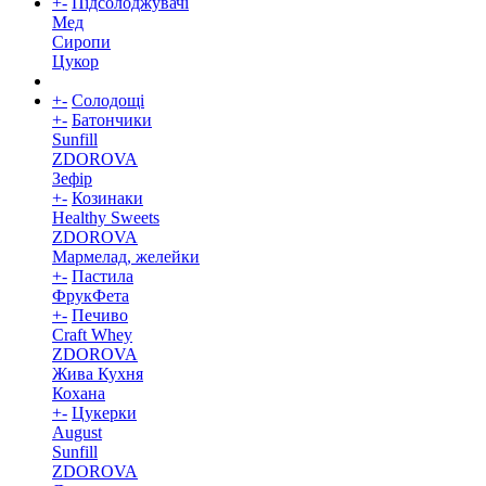
+
-
Підсолоджувачі
Мед
Сиропи
Цукор
+
-
Солодощі
+
-
Батончики
Sunfill
ZDOROVA
Зефір
+
-
Козинаки
Healthy Sweets
ZDOROVA
Мармелад, желейки
+
-
Пастила
ФрукФета
+
-
Печиво
Craft Whey
ZDOROVA
Жива Кухня
Кохана
+
-
Цукерки
August
Sunfill
ZDOROVA