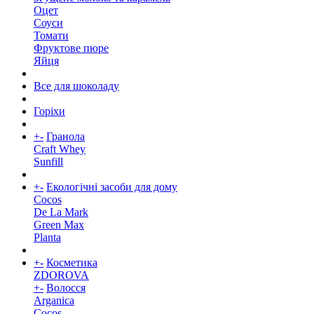
Оцет
Соуси
Томати
Фруктове пюре
Яйця
Все для шоколаду
Горіхи
+
-
Гранола
Craft Whey
Sunfill
+
-
Екологічні засоби для дому
Cocos
De La Mark
Green Max
Planta
+
-
Косметика
ZDOROVA
+
-
Волосся
Arganica
Cocos