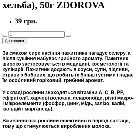
хельба), 50г ZDOROVA
39 грн.
До кошика
За смаком сире насіння пажитника нагадує селеру, а
після сушіння набуває грибного аромату. Пажитник
широко застосовується в медицині, косметології та
кулінарії. Пажитник додають в соуси, супи, підливи,
страви з бобових, що робить їх більш густими і надає
їм особливий горіховий, грибний аромат.
У складі рослини знаходяться вітаміни А, С, В, РР,
ефірні олії, харчові волокна, флавоноїди, різні макро-
і мікроелементи (фосфор, цинк, мідь, залізо, калій,
кальцій і марганець).
Вживання цієї рослини ефективно в період лактації,
тому що стимулюється вироблення молока.