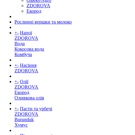
Galeks-Agro
ZDOROVA
Екород
Рослинні вершки та молоко
+
-
Напої
ZDOROVA
Вода
Кокосова вода
Комбуча
+
-
Насіння
ZDOROVA
+
-
Олії
ZDOROVA
Екород
Оливкова олія
+
-
Пасти та урбечі
ZDOROVA
Burunduk
Хумус