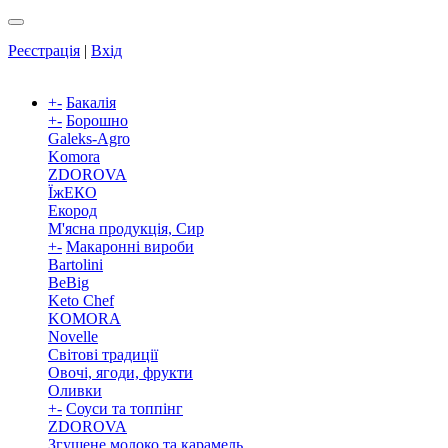
Реєстрація
|
Вхід
+
-
Бакалія
+
-
Борошно
Galeks-Agro
Komora
ZDOROVA
ЇжЕКО
Екород
М'ясна продукція, Сир
+
-
Макаронні вироби
Bartolini
BeBig
Keto Chef
KOMORA
Novelle
Світові традиції
Овочі, ягоди, фрукти
Оливки
+
-
Соуси та топпінг
ZDOROVA
Згущене молоко та карамель