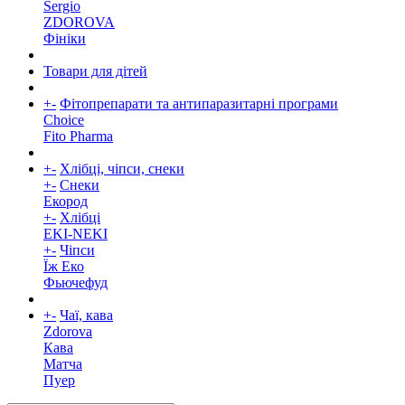
Sergio
ZDOROVA
Фініки
Товари для дітей
+
-
Фітопрепарати та антипаразитарні програми
Choice
Fito Pharma
+
-
Хлібці, чіпси, снеки
+
-
Снеки
Екород
+
-
Хлібці
EKI-NEKI
+
-
Чіпси
Їж Еко
Фьючефуд
+
-
Чаї, кава
Zdorova
Кава
Матча
Пуер