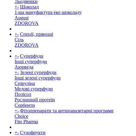
Льодяники
+
-
Шоколад
1-ша мануфактура еко шоколаду
August
ZDOROVA
+
-
Спеції, прянощі
Cіль
ZDOROVA
+
-
Суперфуди
Інші суперфуди
Аюрведа
+
-
Зелені суперфуди
Інші зелені суперфуди
Спіруліна
Медові суперфуди
Полісол
Рослинний протеїн
Сорбенти
+
-
Фітопрепарати та антипаразитарні програми
Choice
Fito Pharma
+
-
Сухофрукти