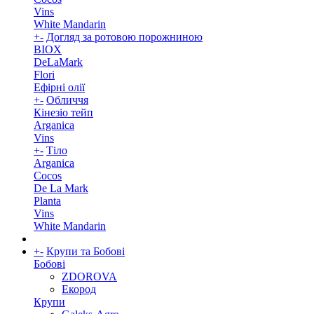
Vins
White Mandarin
+
-
Догляд за ротовою порожниною
BIOX
DeLaMark
Flori
Ефірні олії
+
-
Обличчя
Кінезіо тейп
Arganica
Vins
+
-
Тіло
Arganica
Cocos
De La Mark
Planta
Vins
White Mandarin
+
-
Крупи та Бобові
Бобові
ZDOROVA
Екород
Крупи