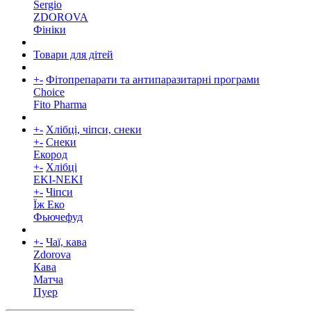
Sergio
ZDOROVA
Фініки
Товари для дітей
+
-
Фітопрепарати та антипаразитарні програми
Choice
Fito Pharma
+
-
Хлібці, чіпси, снеки
+
-
Снеки
Екород
+
-
Хлібці
EKI-NEKI
+
-
Чіпси
Їж Еко
Фьючефуд
+
-
Чаї, кава
Zdorova
Кава
Матча
Пуер