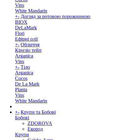
Vins
White Mandarin
+
-
Догляд за ротовою порожниною
BIOX
DeLaMark
Flori
Ефірні олії
+
-
Обличчя
Кінезіо тейп
Arganica
Vins
+
-
Тіло
Arganica
Cocos
De La Mark
Planta
Vins
White Mandarin
+
-
Крупи та Бобові
Бобові
ZDOROVA
Екород
Крупи