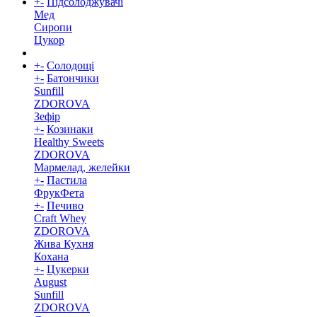
+
-
Підсолоджувачі
Мед
Сиропи
Цукор
+
-
Солодощі
+
-
Батончики
Sunfill
ZDOROVA
Зефір
+
-
Козинаки
Healthy Sweets
ZDOROVA
Мармелад, желейки
+
-
Пастила
ФрукФета
+
-
Печиво
Craft Whey
ZDOROVA
Жива Кухня
Кохана
+
-
Цукерки
August
Sunfill
ZDOROVA