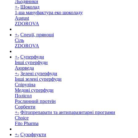
Льодяники
+
-
Шоколад
1-ша мануфактура еко шоколаду
August
ZDOROVA
+
-
Спеції, прянощі
Cіль
ZDOROVA
+
-
Суперфуди
Інші суперфуди
Аюрведа
+
-
Зелені суперфуди
Інші зелені суперфуди
Спіруліна
Медові суперфуди
Полісол
Рослинний протеїн
Сорбенти
+
-
Фітопрепарати та антипаразитарні програми
Choice
Fito Pharma
+
-
Сухофрукти