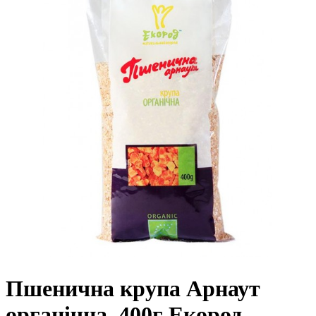
Пшенична крупа Арнаут
органічна, 400г Екород