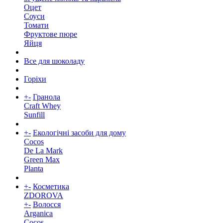
Оцет
Соуси
Томати
Фруктове пюре
Яйця
Все для шоколаду
Горіхи
+
-
Гранола
Craft Whey
Sunfill
+
-
Екологічні засоби для дому
Cocos
De La Mark
Green Max
Planta
+
-
Косметика
ZDOROVA
+
-
Волосся
Arganica
Cocos