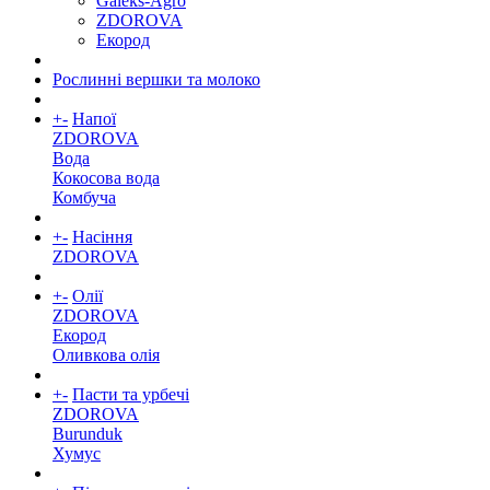
Galeks-Agro
ZDOROVA
Екород
Рослинні вершки та молоко
+
-
Напої
ZDOROVA
Вода
Кокосова вода
Комбуча
+
-
Насіння
ZDOROVA
+
-
Олії
ZDOROVA
Екород
Оливкова олія
+
-
Пасти та урбечі
ZDOROVA
Burunduk
Хумус