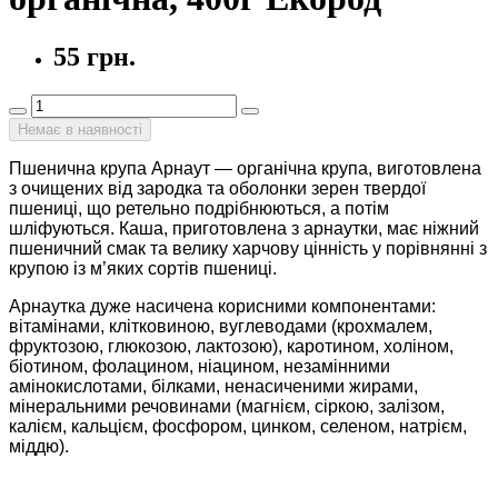
55 грн.
Немає в наявності
Пшенична крупа Арнаут — органічна крупа, виготовлена
з очищених від зародка та оболонки зерен твердої
пшениці, що ретельно подрібнюються, а потім
шліфуються. Каша, приготовлена з арнаутки, має ніжний
пшеничний смак та велику харчову цінність у порівнянні з
крупою із м’яких сортів пшениці.
Арнаутка дуже насичена корисними компонентами
:
вітамінами, клітковиною, вуглеводами (крохмалем,
фруктозою, глюкозою, лактозою), каротином, холіном,
біотином, фолацином, ніацином, незамінними
амінокислотами, білками, ненасиченими жирами,
мінеральними речовинами (магнієм, сіркою, залізом,
калієм, кальцієм, фосфором, цинком, селеном, натрієм,
міддю).