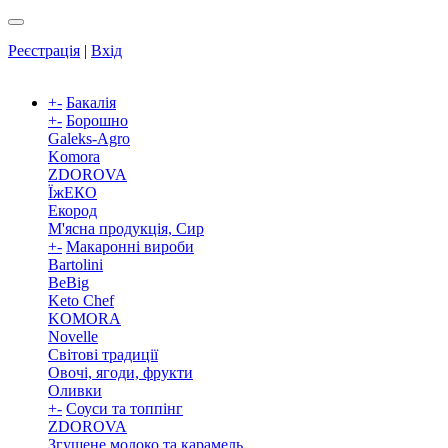
Реєстрація
|
Вхід
+
-
Бакалія
+
-
Борошно
Galeks-Agro
Komora
ZDOROVA
ЇжЕКО
Екород
М'ясна продукція, Сир
+
-
Макаронні вироби
Bartolini
BeBig
Keto Chef
KOMORA
Novelle
Світові традиції
Овочі, ягоди, фрукти
Оливки
+
-
Соуси та топпінг
ZDOROVA
Згущене молоко та карамель