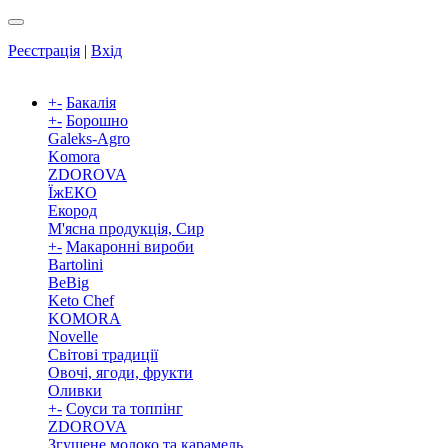
Реєстрація
|
Вхід
+
-
Бакалія
+
-
Борошно
Galeks-Agro
Komora
ZDOROVA
ЇжЕКО
Екород
М'ясна продукція, Сир
+
-
Макаронні вироби
Bartolini
BeBig
Keto Chef
KOMORA
Novelle
Світові традиції
Овочі, ягоди, фрукти
Оливки
+
-
Соуси та топпінг
ZDOROVA
Згущене молоко та карамель