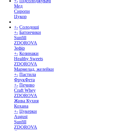
+
-
Підсолоджувачі
Мед
Сиропи
Цукор
+
-
Солодощі
+
-
Батончики
Sunfill
ZDOROVA
Зефір
+
-
Козинаки
Healthy Sweets
ZDOROVA
Мармелад, желейки
+
-
Пастила
ФрукФета
+
-
Печиво
Craft Whey
ZDOROVA
Жива Кухня
Кохана
+
-
Цукерки
August
Sunfill
ZDOROVA