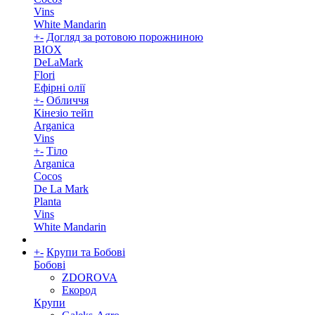
Vins
White Mandarin
+
-
Догляд за ротовою порожниною
BIOX
DeLaMark
Flori
Ефірні олії
+
-
Обличчя
Кінезіо тейп
Arganica
Vins
+
-
Тіло
Arganica
Cocos
De La Mark
Planta
Vins
White Mandarin
+
-
Крупи та Бобові
Бобові
ZDOROVA
Екород
Крупи