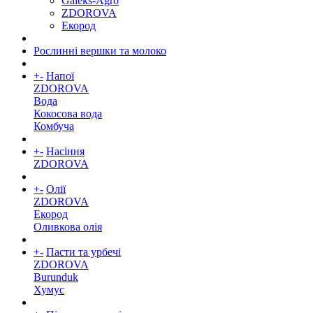
Galeks-Agro
ZDOROVA
Екород
Рослинні вершки та молоко
+
-
Напої
ZDOROVA
Вода
Кокосова вода
Комбуча
+
-
Насіння
ZDOROVA
+
-
Олії
ZDOROVA
Екород
Оливкова олія
+
-
Пасти та урбечі
ZDOROVA
Burunduk
Хумус