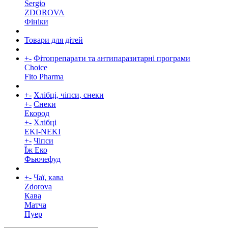
Sergio
ZDOROVA
Фініки
Товари для дітей
+
-
Фітопрепарати та антипаразитарні програми
Choice
Fito Pharma
+
-
Хлібці, чіпси, снеки
+
-
Снеки
Екород
+
-
Хлібці
EKI-NEKI
+
-
Чіпси
Їж Еко
Фьючефуд
+
-
Чаї, кава
Zdorova
Кава
Матча
Пуер