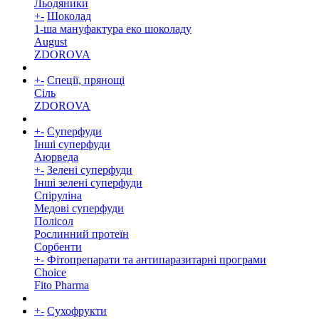
Льодяники
+
-
Шоколад
1-ша мануфактура еко шоколаду
August
ZDOROVA
+
-
Спеції, прянощі
Cіль
ZDOROVA
+
-
Суперфуди
Інші суперфуди
Аюрведа
+
-
Зелені суперфуди
Інші зелені суперфуди
Спіруліна
Медові суперфуди
Полісол
Рослинний протеїн
Сорбенти
+
-
Фітопрепарати та антипаразитарні програми
Choice
Fito Pharma
+
-
Сухофрукти