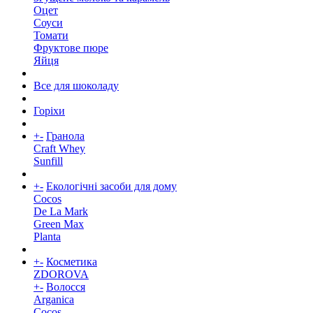
Оцет
Соуси
Томати
Фруктове пюре
Яйця
Все для шоколаду
Горіхи
+
-
Гранола
Craft Whey
Sunfill
+
-
Екологічні засоби для дому
Cocos
De La Mark
Green Max
Planta
+
-
Косметика
ZDOROVA
+
-
Волосся
Arganica
Cocos