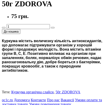
50г ZDOROVA
75 грн.
До кошика
Куркума містить величезну кількість антиоксидантів,
що допомагає підтримувати організм у хорошій
формі і продовжує молодість. Вона містить вітаміни
групи В, С, Е. Позитивно впливає на організм при
запаленнях, болях, нормалізує обмін речовин, надає
ранозагоювальну дію, добре бореться з бактеріями,
покращує кровообіг, а також є природним
антибіотиком.
Теги:
Куркума органічна слайси
,
50г ZDOROVA
oc1c.ru
Допомога
Контакти
Про нас
Вакансії
Умови оплати та
доставки товару
Умови повернення товару