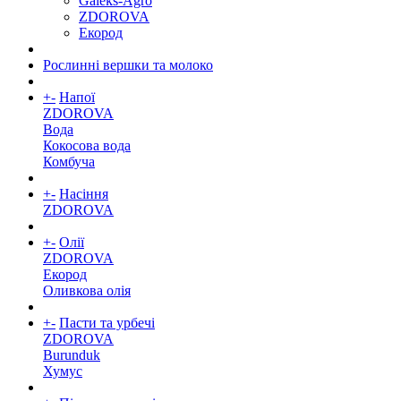
Galeks-Agro
ZDOROVA
Екород
Рослинні вершки та молоко
+
-
Напої
ZDOROVA
Вода
Кокосова вода
Комбуча
+
-
Насіння
ZDOROVA
+
-
Олії
ZDOROVA
Екород
Оливкова олія
+
-
Пасти та урбечі
ZDOROVA
Burunduk
Хумус