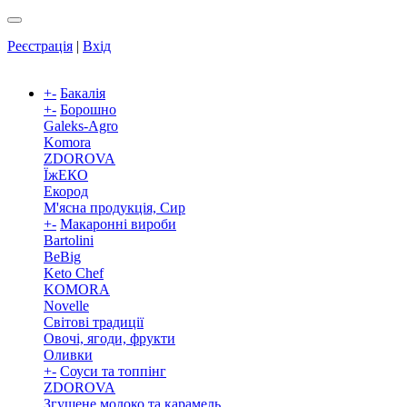
Реєстрація
|
Вхід
+
-
Бакалія
+
-
Борошно
Galeks-Agro
Komora
ZDOROVA
ЇжЕКО
Екород
М'ясна продукція, Сир
+
-
Макаронні вироби
Bartolini
BeBig
Keto Chef
KOMORA
Novelle
Світові традиції
Овочі, ягоди, фрукти
Оливки
+
-
Соуси та топпінг
ZDOROVA
Згущене молоко та карамель