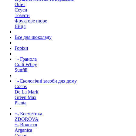
Оцет
Соуси
Томати
Фруктове пюре
Яйця
Все для шоколаду
Горіхи
+
-
Гранола
Craft Whey
Sunfill
+
-
Екологічні засоби для дому
Cocos
De La Mark
Green Max
Planta
+
-
Косметика
ZDOROVA
+
-
Волосся
Arganica
Cocos