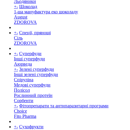
Льодяники
+
-
Шоколад
1-ша мануфактура еко шоколаду
August
ZDOROVA
+
-
Спеції, прянощі
Cіль
ZDOROVA
+
-
Суперфуди
Інші суперфуди
Аюрведа
+
-
Зелені суперфуди
Інші зелені суперфуди
Спіруліна
Медові суперфуди
Полісол
Рослинний протеїн
Сорбенти
+
-
Фітопрепарати та антипаразитарні програми
Choice
Fito Pharma
+
-
Сухофрукти