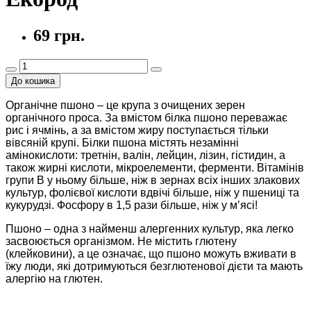
69 грн.
До кошика
Органічне пшоно – це крупа з очищених зерен
органічного проса. За вмістом білка пшоно переважає
рис і ячмінь, а за вмістом жиру поступається тільки
вівсяній крупі. Білки пшона містять незамінні
амінокислоти: третнін, валін, лейцин, лізин, гістидин, а
також жирні кислоти, мікроелементи, ферменти. Вітамінів
групи В у ньому більше, ніж в зернах всіх інших злакових
культур, фолієвої кислоти вдвічі більше, ніж у пшениці та
кукурудзі. Фосфору в 1,5 рази більше, ніж у м’ясі!
Пшоно – одна з найменш алергенних культур
, яка легко
засвоюється організмом.
Не
містить глютену
(клейковини),
а це означає, що пшоно можуть вживати в
їжу люди, які дотримуються безглютенової дієти та мають
алергію на глютен.