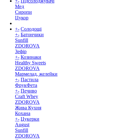
+
-
Підсолоджувачі
Мед
Сиропи
Цукор
+
-
Солодощі
+
-
Батончики
Sunfill
ZDOROVA
Зефір
+
-
Козинаки
Healthy Sweets
ZDOROVA
Мармелад, желейки
+
-
Пастила
ФрукФета
+
-
Печиво
Craft Whey
ZDOROVA
Жива Кухня
Кохана
+
-
Цукерки
August
Sunfill
ZDOROVA