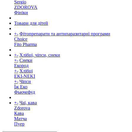
Sergio
ZDOROVA
Фініки
Товари для дітей
+
-
Фітопрепарати та антипаразитарні програми
Choice
Fito Pharma
+
-
Хлібці, чіпси, снеки
+
-
Снеки
Екород
+
-
Хлібці
EKI-NEKI
+
-
Чіпси
Їж Еко
Фьючефуд
+
-
Чаї, кава
Zdorova
Кава
Матча
Пуер