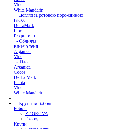
Vins
White Mandarin
+
-
Догляд за ротовою порожниною
BIOX
DeLaMark
Flori
Ефірні олії
+
-
Обличчя
Кінезіо тейп
Arganica
Vins
+
-
Тіло
Arganica
Cocos
De La Mark
Planta
Vins
White Mandarin
+
-
Крупи та Бобові
Бобові
ZDOROVA
Екород
Крупи